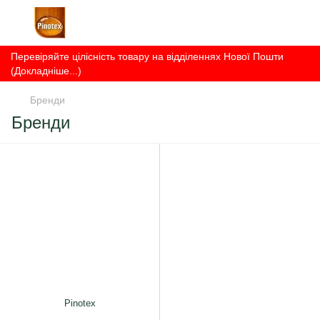
Перевіряйте цілісність товару на відділеннях Нової Пошти
(Докладніше...)
Бренди
Бренди
Pinotex