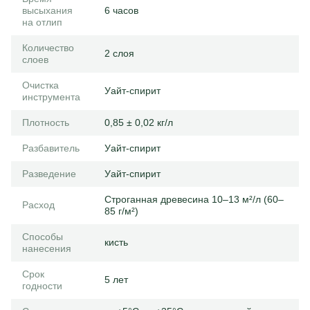
высыхания
6 часов
на отлип
Количество
2 слоя
слоев
Очистка
Уайт-спирит
инструмента
Плотность
0,85 ± 0,02 кг/л
Разбавитель
Уайт-спирит
Разведение
Уайт-спирит
Строганная древесина 10–13 м²/л (60–
Расход
85 г/м²)
Способы
кисть
нанесения
Срок
5 лет
годности